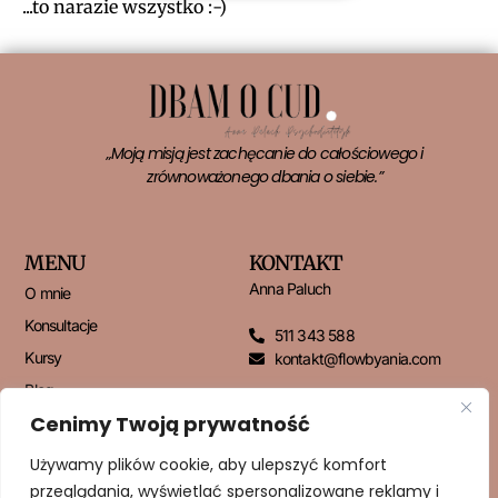
...to narazie wszystko :-)
„Moją misją jest zachęcanie do całościowego i
zrównoważonego dbania o siebie.”
MENU
KONTAKT
Anna Paluch
O mnie
Konsultacje
511 343 588
Kursy
kontakt@flowbyania.com
Blog
Cenimy Twoją prywatność
Kontakt
Używamy plików cookie, aby ulepszyć komfort
przeglądania, wyświetlać spersonalizowane reklamy i
NEWSLETTER