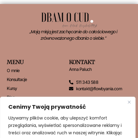
„Moją misją jest zachęcanie do całościowego i
zrównoważonego dbania o siebie.”
MENU
KONTAKT
Anna Paluch
O mnie
Konsultacje
511 343 588
Kursy
kontakt@flowbyania.com
Blog
Cenimy Twoją prywatność
Kontakt
Używamy plików cookie, aby ulepszyć komfort
przeglądania, wyświetlać spersonalizowane reklamy i
NEWSLETTER
treści oraz analizować ruch w naszej witrynie. Klikając