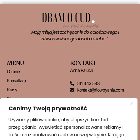
„Moją misją jest zachęcanie do całościowego i
zrównoważonego dbania o siebie.”
MENU
KONTAKT
Anna Paluch
O mnie
Konsultacje
511 343 588
Kursy
kontakt@flowbyania.com
Blog
Cenimy Twoją prywatność
Kontakt
Używamy plików cookie, aby ulepszyć komfort
przeglądania, wyświetlać spersonalizowane reklamy i
NEWSLETTER
treści oraz analizować ruch w naszej witrynie. Klikając