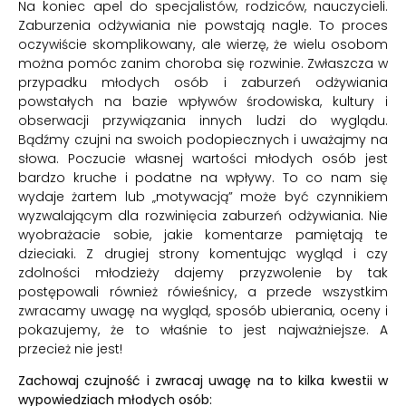
Na koniec apel do specjalistów, rodziców, nauczycieli.
Zaburzenia odżywiania nie powstają nagle. To proces
oczywiście skomplikowany, ale wierzę, że wielu osobom
można pomóc zanim choroba się rozwinie. Zwłaszcza w
przypadku młodych osób i zaburzeń odżywiania
powstałych na bazie wpływów środowiska, kultury i
obserwacji przywiązania innych ludzi do wyglądu.
Bądźmy czujni na swoich podopiecznych i uważajmy na
słowa. Poczucie własnej wartości młodych osób jest
bardzo kruche i podatne na wpływy. To co nam się
wydaje żartem lub „motywacją” może być czynnikiem
wyzwalającym dla rozwinięcia zaburzeń odżywiania. Nie
wyobrażacie sobie, jakie komentarze pamiętają te
dzieciaki. Z drugiej strony komentując wygląd i czy
zdolności młodzieży dajemy przyzwolenie by tak
postępowali również rówieśnicy, a przede wszystkim
zwracamy uwagę na wygląd, sposób ubierania, oceny i
pokazujemy, że to właśnie to jest najważniejsze. A
przecież nie jest!
Zachowaj czujność i zwracaj uwagę na to kilka kwestii w
wypowiedziach młodych osób: