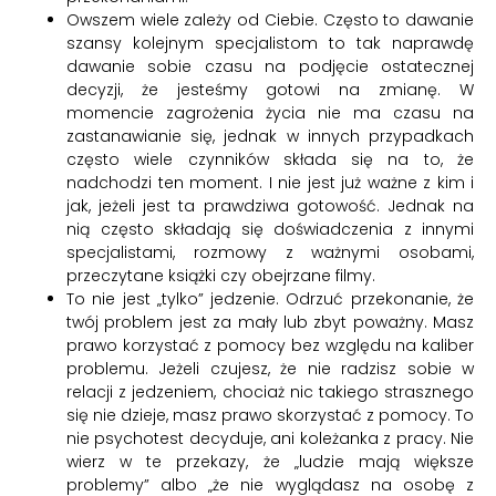
Owszem wiele zależy od Ciebie. Często to dawanie
szansy kolejnym specjalistom to tak naprawdę
dawanie sobie czasu na podjęcie ostatecznej
decyzji, że jesteśmy gotowi na zmianę. W
momencie zagrożenia życia nie ma czasu na
zastanawianie się, jednak w innych przypadkach
często wiele czynników składa się na to, że
nadchodzi ten moment. I nie jest już ważne z kim i
jak, jeżeli jest ta prawdziwa gotowość. Jednak na
nią często składają się doświadczenia z innymi
specjalistami, rozmowy z ważnymi osobami,
przeczytane książki czy obejrzane filmy.
To nie jest „tylko” jedzenie. Odrzuć przekonanie, że
twój problem jest za mały lub zbyt poważny. Masz
prawo korzystać z pomocy bez względu na kaliber
problemu. Jeżeli czujesz, że nie radzisz sobie w
relacji z jedzeniem, chociaż nic takiego strasznego
się nie dzieje, masz prawo skorzystać z pomocy. To
nie psychotest decyduje, ani koleżanka z pracy. Nie
wierz w te przekazy, że „ludzie mają większe
problemy” albo „że nie wyglądasz na osobę z