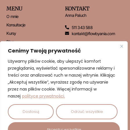
MENU
KONTAKT
Anna Paluch
O mnie
Konsultacje
511 343 588
Kursy
kontakt@flowbyania.com
Blog
Cenimy Twoją prywatność
Kontakt
Używamy plików cookie, aby ulepszyć komfort
przeglądania, wyświetlać spersonalizowane reklamy i
NEWSLETTER
treści oraz analizować ruch w naszej witrynie. Klikając
„Akceptuj wszystkie”, wyrażasz zgodę na używanie
przez nas plików cookie. Więcej informacji w
naszej
polityce prywatności.
ZAPISUJĘ SIĘ!
Dostosuj
Odrzuć wszystkie
© 2026 Dbam o Cud | Anna Paluch – Psychodietetyk | Wszelkie
Akceptuj wszystkie