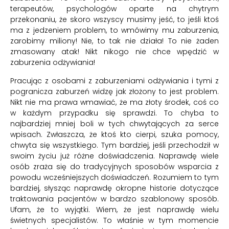
terapeutów, psychologów oparte na chytrym
przekonaniu, że skoro wszyscy musimy jeść, to jeśli ktoś
ma z jedzeniem problem, to wmówimy mu zaburzenia,
zarobimy miliony! Nie, to tak nie działa! To nie żaden
zmasowany atak! Nikt nikogo nie chce wpędzić w
zaburzenia odżywiania!
Pracując z osobami z zaburzeniami odżywiania i tymi z
pogranicza zaburzeń widzę jak złożony to jest problem.
Nikt nie ma prawa wmawiać, że ma złoty środek, coś co
w każdym przypadku się sprawdzi. To chyba to
najbardziej mniej boli w tych chwytających za serce
wpisach. Zwłaszcza, że ktoś kto cierpi, szuka pomocy,
chwyta się wszystkiego. Tym bardziej, jeśli przechodził w
swoim życiu już różne doświadczenia. Naprawdę wiele
osób zraża się do tradycyjnych sposobów wsparcia z
powodu wcześniejszych doświadczeń. Rozumiem to tym
bardziej, słysząc naprawdę okropne historie dotyczące
traktowania pacjentów w bardzo szablonowy sposób.
Ufam, że to wyjątki. Wiem, że jest naprawdę wielu
świetnych specjalistów. To właśnie w tym momencie