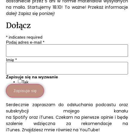
dostaniecie przez 5 dni w formie materiałów wysyłanych
na maila. Startujemy 18.10! To ważne! Przekaż informacje
dalej! Zapisz się poniżej!
Dołącz
*
indicates required
Podaj adres e-mail
*
Imię
*
Zapisuje się na wyzwanie
Tak
Serdecznie zapraszam do odsłuchania podcastu oraz
subskrybcji mojego kanału
na
Spotify
oraz
iTunes.
Czekam na pierwsze opinie i będę
szalenie wdzięczna za rekomendacje na
iTunes.
Znajdziesz mnie również na
YouTube!