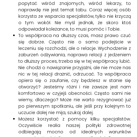
popytać wśród znajomych, wśród lekarzy, to
naprawdę nie jest temat tabu. Coraz więcej osób
korzysta ze wsparcia specjalistów, tylko nie krzyczą
o tym wokół. Nie myśl jednak, że skoro ktoś
odpowiadał koleżance, to musi pomóc i Tobie.
To współpraca na dłuższy czas, masz prawo czuć
się dobrze. Często nie o samo podejście w
leczeniu się rozchodzi, ale o relacje. Wychodzenie z
zaburzeń odżywiania, naprawa relacji z jedzeniem
to dłuższy proces, trzeba się w tej współpracy lubić.
Nie chodzi o nawiązanie przyjaźni, ale nie może nas
nic w tej relacji drażnić, odrzucać. Ta współpraca
opiera się o zaufanie, czy będziesz w stanie się
otworzyć? Jesteśmy różni i nie zawsze jest nam
komfortowo w czyjejś obecności. Często sami nie
wiemy, dlaczego? Może nie warto rezygnować już
po pierwszym spotkaniu, ale jeśli przy kolejnym to
uczucie dalej nie mija, szukaj dalej.
Możesz korzystać z pomocy kilku specjalistów.
Oczywiście realia naszej polityki zdrowotnej
odbiegają mocno od idealnych warunków