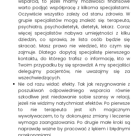
wsparcia, to jeżeli mamy możliwości finansowe
warto podjąć współpracę z kilkoma specjalistami.
Oczywiście wszystko zależy od stanu zdrowia. W
grupie specjalistów mogą znaleźć się: terapeuta,
psychiatra, psychodietetyk, dietetyk, lekarz. Coraz
więcej specjalistów nabywa umiejętności z kilku
dziedzin, co sprawia, że lista osób będzie się
skracać. Masz prawo nie wiedzieć, kto czym się
zajmuje. Dlatego dopytaj specjalistę pierwszego
kontaktu, do którego trafisz o informację, kto w
Twoim przypadku by się sprawdził. A my specjaliści
delegujmy pacjentów, nie uważajmy się za
wszechwiedzących.
Nie od razu widać efekty. Tak jak rezygnowanie z
poszukiwań odpowiedniego wsparcia równie
szkodliwe jest niedawanie sobie szansy w relacji,
jeżeli nie widzimy natychmiast efektów. Po pierwsze
to nie terapeuta jest ich magicznym
wywoływaczem, to ty dokonujesz zmiany i leczenie
wymaga zaangażowania. Po drugie małe kroki są
naprawdę ważne by pracować z lękiem i błędnymi
przekonaniami.