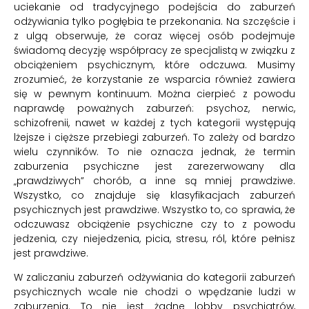
uciekanie od tradycyjnego podejścia do zaburzeń
odżywiania tylko pogłębia te przekonania. Na szczęście i
z ulgą obserwuje, że coraz więcej osób podejmuje
świadomą decyzję współpracy ze specjalistą w związku z
obciążeniem psychicznym, które odczuwa. Musimy
zrozumieć, że korzystanie ze wsparcia również zawiera
się w pewnym kontinuum. Można cierpieć z powodu
naprawdę poważnych zaburzeń: psychoz, nerwic,
schizofrenii, nawet w każdej z tych kategorii występują
lżejsze i cięższe przebiegi zaburzeń. To zależy od bardzo
wielu czynników. To nie oznacza jednak, że termin
zaburzenia psychiczne jest zarezerwowany dla
„prawdziwych” chorób, a inne są mniej prawdziwe.
Wszystko, co znajduje się klasyfikacjach zaburzeń
psychicznych jest prawdziwe. Wszystko to, co sprawia, że
odczuwasz obciążenie psychiczne czy to z powodu
jedzenia, czy niejedzenia, picia, stresu, ról, które pełnisz
jest prawdziwe.
W zaliczaniu zaburzeń odżywiania do kategorii zaburzeń
psychicznych wcale nie chodzi o wpędzanie ludzi w
zaburzenia. To nie jest żadne lobby psychiatrów,