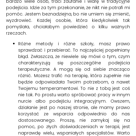
bardzo wiele osób, traci zaufanie i wiarę w tradycyjne
podejścia. Idzie za tym przekonanie, że nikt nie potrafi mi
pomóc. Jestem beznadziejna, bo nie umiem się zmienić,
wyzdrowieć. Każdej osobie, która kiedykolwiek tak
pomyślała, chciałabym powiedzieć o kilku ważnych
rzeczach.
Różne metody i różne szkoły, masz prawo
sprawdzać i przebierać. To najczęściej popełniany
błąd. Zwłaszcza, że niewiele się mówi o tym, czym
charakteryzują się poszczególne podejścia
terapeutyczne. A mogą się od siebie znacząco
różnić. Możesz trafić na terapię, która zupełnie nie
będzie odpowiadała Twoim potrzebom, a nawet
Twojemu temperamentowi. To nie z tobą jest coś
nie tak. Po prostu warto spróbować pracy w innym
nurcie albo podejściu integracyjnym. Owszem,
działanie jest po naszej stronie, ale mamy prawo
korzystać ze wsparcia odpowiednio do nas
dostosowanego. Proszę, nie zamykaj się na
pomoc, po złych doświadczeniach w terapii, jest
naprawdę wielu, wspaniałych specjalistów. Warto