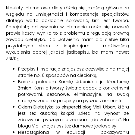
Niestety internetowe diety różnią się jakością głównie ze
względu na umiejętności i kompetencje specjalistów,
dlatego warto dokładnie sprawdzić, kim jest twórca.
Specjalistą od żywienia w internecie może się nazwać
prawie każdy, wynika to z problemu z regulacją prawną
zawodu dietetyka. Dla ułatwienia mam dla ciebie kilka
przydatnych stron z inspiracjami i możliwością
wykupienia dobrej jakości jadłospisu, ba mam nawet
ZNIŻKĘ!
Przepisy i inspiracje znajdziesz oczywiście na mojej
stronie np.
6 sposobów na cieciorkę,
Bardzo polecam
Kamilę Urbaniak i jej Kreatornię
Zmian
. Kamila tworzy świetne ebooki z konkretnymi
potrawami, sezonowe, eliminacyjne. Na swoją
stronę wrzuca też przepisy na pyszne zamienniki.
Okiem Dietetyka to ekspercki blog Violi Urban
,
która
jest też autorką książki „Dieta na wynos” ze
zdrowymi i pysznymi przepisami „do zabrania”. Na
blogu Violi znajdziesz też darmowe jadłospisy.
Niezastąpiona w edukacji i pokazywaniu