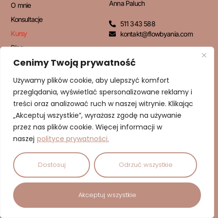
Anna Paluch
O mnie
Konsultacje
511 343 588
Kursy
kontakt@flowbyania.com
Blog
Cenimy Twoją prywatność
Kontakt
Używamy plików cookie, aby ulepszyć komfort
przeglądania, wyświetlać spersonalizowane reklamy i
NEWSLETTER
treści oraz analizować ruch w naszej witrynie. Klikając
„Akceptuj wszystkie”, wyrażasz zgodę na używanie
przez nas plików cookie. Więcej informacji w
naszej
polityce prywatności.
ZAPISUJĘ SIĘ!
Dostosuj
Odrzuć wszystkie
© 2026 Dbam o Cud | Anna Paluch – Psychodietetyk | Wszelkie
Akceptuj wszystkie
prawa zastrzeżone.