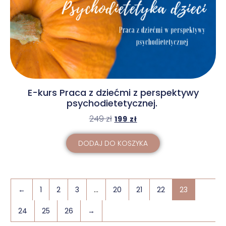
E-kurs Praca z dziećmi z perspektywy
psychodietetycznej.
249
zł
199
zł
DODAJ DO KOSZYKA
←
1
2
3
…
20
21
22
23
24
25
26
→