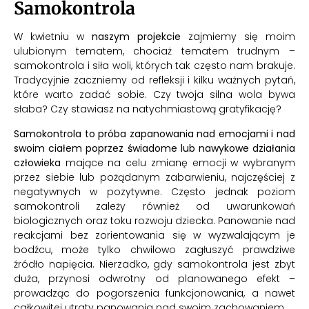
Samokontrola
W kwietniu w
naszym projekcie
zajmiemy się moim
ulubionym tematem, chociaż tematem trudnym –
samokontrola i siła woli, których tak często nam brakuje.
Tradycyjnie zaczniemy od refleksji i kilku ważnych pytań,
które warto zadać sobie. Czy twoja silna wola bywa
słaba? Czy stawiasz na natychmiastową gratyfikację?
Samokontrola to próba zapanowania nad emocjami i nad
swoim ciałem poprzez świadome lub nawykowe działania
człowieka
mające na celu zmianę emocji w wybranym
przez siebie lub pożądanym zabarwieniu, najczęściej z
negatywnych w pozytywne. Często jednak poziom
samokontroli zależy również od uwarunkowań
biologicznych oraz toku rozwoju dziecka. Panowanie nad
reakcjami bez zorientowania się w wyzwalającym je
bodźcu, może tylko chwilowo zagłuszyć prawdziwe
źródło napięcia. Nierzadko, gdy samokontrola jest zbyt
duża, przynosi odwrotny od planowanego efekt –
prowadząc do pogorszenia funkcjonowania, a nawet
całkowitej utraty panowania nad swoim zachowaniem.