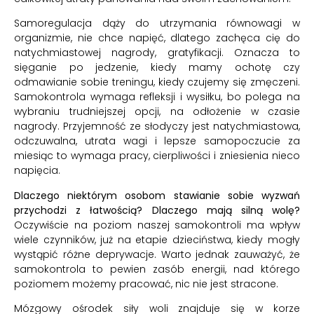
Samoregulacja dąży do utrzymania równowagi w
organizmie, nie chce napięć, dlatego zachęca cię do
natychmiastowej nagrody, gratyfikacji. Oznacza to
sięganie po jedzenie, kiedy mamy ochotę czy
odmawianie sobie treningu, kiedy czujemy się zmęczeni.
Samokontrola wymaga refleksji i wysiłku, bo polega na
wybraniu trudniejszej opcji, na odłożenie w czasie
nagrody. Przyjemność ze słodyczy jest natychmiastowa,
odczuwalna, utrata wagi i lepsze samopoczucie za
miesiąc to wymaga pracy, cierpliwości i zniesienia nieco
napięcia.
Dlaczego niektórym osobom stawianie sobie wyzwań
przychodzi z łatwością? Dlaczego mają silną wolę?
Oczywiście na poziom naszej samokontroli ma wpływ
wiele czynników, już na etapie dzieciństwa, kiedy mogły
wystąpić różne deprywacje. Warto jednak zauważyć, że
samokontrola to pewien zasób energii, nad którego
poziomem możemy pracować, nic nie jest stracone.
Mózgowy ośrodek siły woli znajduje się w korze