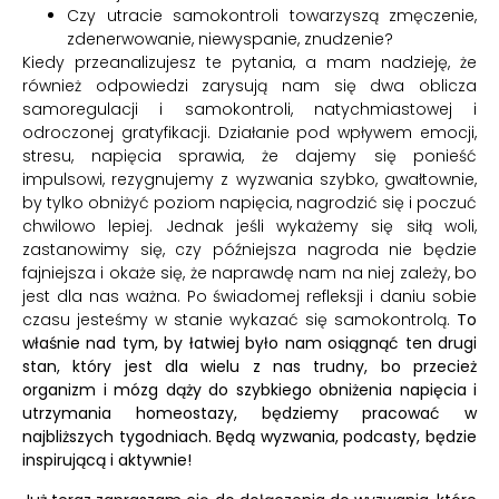
Czy utracie samokontroli towarzyszą zmęczenie,
zdenerwowanie, niewyspanie, znudzenie?
Kiedy przeanalizujesz te pytania, a mam nadzieję, że
również odpowiedzi zarysują nam się dwa oblicza
samoregulacji i samokontroli, natychmiastowej i
odroczonej gratyfikacji. Działanie pod wpływem emocji,
stresu, napięcia sprawia, że dajemy się ponieść
impulsowi, rezygnujemy z wyzwania szybko, gwałtownie,
by tylko obniżyć poziom napięcia, nagrodzić się i poczuć
chwilowo lepiej. Jednak jeśli wykażemy się siłą woli,
zastanowimy się, czy późniejsza nagroda nie będzie
fajniejsza i okaże się, że naprawdę nam na niej zależy, bo
jest dla nas ważna. Po świadomej refleksji i daniu sobie
czasu jesteśmy w stanie wykazać się samokontrolą.
To
właśnie nad tym, by łatwiej było nam osiągnąć ten drugi
stan, który jest dla wielu z nas trudny, bo przecież
organizm i mózg dąży do szybkiego obniżenia napięcia i
utrzymania homeostazy, będziemy pracować w
najbliższych tygodniach. Będą wyzwania, podcasty, będzie
inspirującą i aktywnie!