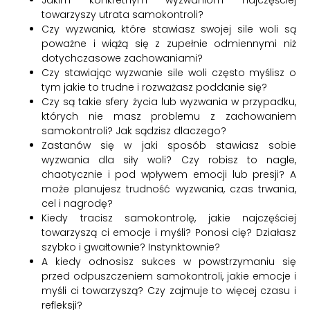
Jakim konkretnym wyzwaniom najczęściej
towarzyszy utrata samokontroli?
Czy wyzwania, które stawiasz swojej sile woli są
poważne i wiążą się z zupełnie odmiennymi niż
dotychczasowe zachowaniami?
Czy stawiając wyzwanie sile woli często myślisz o
tym jakie to trudne i rozważasz poddanie się?
Czy są takie sfery życia lub wyzwania w przypadku,
których nie masz problemu z zachowaniem
samokontroli? Jak sądzisz dlaczego?
Zastanów się w jaki sposób stawiasz sobie
wyzwania dla siły woli? Czy robisz to nagle,
chaotycznie i pod wpływem emocji lub presji? A
może planujesz trudność wyzwania, czas trwania,
cel i nagrodę?
Kiedy tracisz samokontrolę, jakie najczęściej
towarzyszą ci emocje i myśli? Ponosi cię? Działasz
szybko i gwałtownie? Instynktownie?
A kiedy odnosisz sukces w powstrzymaniu się
przed odpuszczeniem samokontroli, jakie emocje i
myśli ci towarzyszą? Czy zajmuje to więcej czasu i
refleksji?