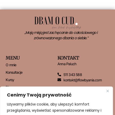
„Moją misją jest zachęcanie do całościowego i
zrównoważonego dbania o siebie.”
MENU
KONTAKT
Anna Paluch
O mnie
Konsultacje
511 343 588
Kursy
kontakt@flowbyania.com
Blog
Cenimy Twoją prywatność
Kontakt
Używamy plików cookie, aby ulepszyć komfort
przeglądania, wyświetlać spersonalizowane reklamy i
NEWSLETTER