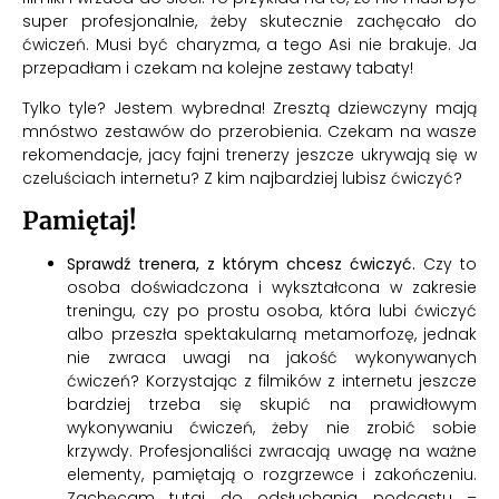
super profesjonalnie, żeby skutecznie zachęcało do
ćwiczeń. Musi być charyzma, a tego Asi nie brakuje. Ja
przepadłam i czekam na
kolejne zestawy tabaty!
Tylko tyle? Jestem wybredna! Zresztą dziewczyny mają
mnóstwo zestawów do przerobienia. Czekam na wasze
rekomendacje, jacy fajni trenerzy jeszcze ukrywają się w
czeluściach internetu? Z kim najbardziej lubisz ćwiczyć?
Pamiętaj!
Sprawdź trenera, z którym chcesz ćwiczyć.
Czy to
osoba doświadczona i wykształcona w zakresie
treningu, czy po prostu osoba, która lubi ćwiczyć
albo przeszła spektakularną metamorfozę, jednak
nie zwraca uwagi na jakość wykonywanych
ćwiczeń? Korzystając z filmików z internetu jeszcze
bardziej trzeba się skupić na prawidłowym
wykonywaniu ćwiczeń, żeby nie zrobić sobie
krzywdy. Profesjonaliści zwracają uwagę na ważne
elementy, pamiętają o rozgrzewce i zakończeniu.
Zachęcam tutaj do odsłuchania podcastu –