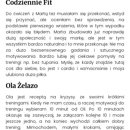
Codziennie Fit
Do ćwiczeń z Martą też musiałam się przekonać, wstyd
się przyznać, ale oceniłam bez sprawdzenia, na
podstawie pierwszego wrażenia, które w tym wypadku
okazało się błędem. Marta zbudowała już naprawdę
dużą społeczność i swoją markę, ale jest w tym
wszystkim bardzo naturalna i to mnie przekonuje. Nie ma
za dużo bezsensownego gadania i sztucznego
motywowania. Bardzo lubię jej ciekawe pomysły na
treningi np. bez tupania. Myślę, że każdy znajdzie tutaj
coś dla siebie, bo jest i cardio i wzmacnianie i
moja
ulubiona duża piłka
.
Ola Żelazo
Ola jest receptą na kryzysy ze swoimi krótkimi
treningami. Kiedy nie mam czasu, a raczej motywacji do
treningu
wybieram 10 minut od Oli
. Po 10 minutach
okazuje się zazwyczaj, że załączam kolejne 10 i może
jeszcze jedno, a na koniec wychodzi całkiem dobry
trening. Mimochodem, małymi krokami, omijając