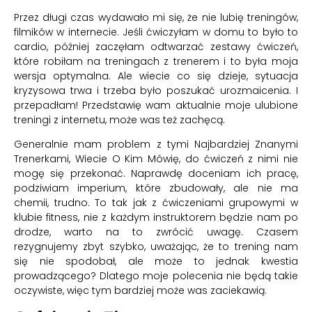
Przez długi czas wydawało mi się, że nie lubię treningów,
filmików w internecie. Jeśli ćwiczyłam w domu to było to
cardio, później zaczęłam odtwarzać zestawy ćwiczeń,
które robiłam na treningach z trenerem i to była moja
wersja optymalna. Ale wiecie co się dzieje, sytuacja
kryzysowa trwa i trzeba było poszukać urozmaicenia. I
przepadłam! Przedstawię wam aktualnie moje ulubione
treningi z internetu, może was też zachęcą.
Generalnie mam problem z tymi Najbardziej Znanymi
Trenerkami, Wiecie O Kim Mówię, do ćwiczeń z nimi nie
mogę się przekonać. Naprawdę doceniam ich pracę,
podziwiam imperium, które zbudowały, ale nie ma
chemii, trudno. To tak jak z ćwiczeniami grupowymi w
klubie fitness, nie z każdym instruktorem będzie nam po
drodze, warto na to zwrócić uwagę. Czasem
rezygnujemy zbyt szybko, uważając, że to trening nam
się nie spodobał, ale może to jednak kwestia
prowadzącego? Dlatego moje polecenia nie będą takie
oczywiste, więc tym bardziej może was zaciekawią.