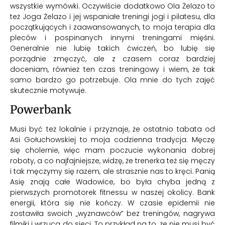
wszystkie wymówki. Oczywiście dodatkowo Ola Żelazo to
też
Joga Żelazo i jej wspaniałe treningi jogi i pilatesu
, dla
początkujących i zaawansowanych, to moja terapia dla
pleców i pospinanych innymi treningami mięśni.
Generalnie nie lubię takich ćwiczeń, bo lubię się
porządnie zmęczyć, ale z czasem coraz bardziej
doceniam, również ten czas treningowy i wiem, że tak
samo bardzo go potrzebuje. Ola mnie do tych zajęć
skutecznie motywuje.
Powerbank
Musi być też lokalnie i przyznaje, że ostatnio tabata od
Asi Gołuchowskiej to moja codzienna tradycja. Męczę
się cholernie, więc mam poczucie wykonania dobrej
roboty, a co najfajniejsze, widzę, że trenerka też się męczy
i tak męczymy się razem, ale strasznie nas to kręci. Panią
Asię znają całe Wadowice, bo była chyba jedną z
pierwszych promotorek fitnessu w naszej okolicy. Bank
energii, która się nie kończy. W czasie epidemii nie
zostawiła swoich „wyznawców” bez treningów, nagrywa
filmiki i wrzuca do sieci. To przykład na to, że nie musi być