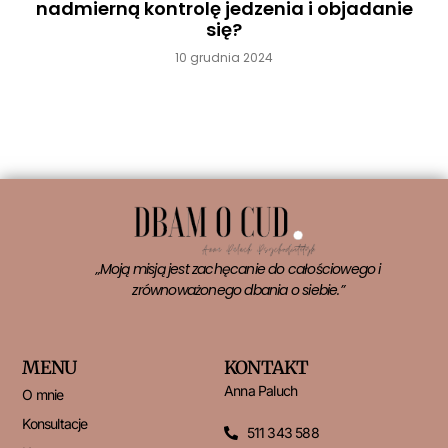
nadmierną kontrolę jedzenia i objadanie
się?
10 grudnia 2024
Czytaj więcej »
„Moją misją jest zachęcanie do całościowego i
zrównoważonego dbania o siebie.”
MENU
KONTAKT
Anna Paluch
O mnie
Konsultacje
511 343 588