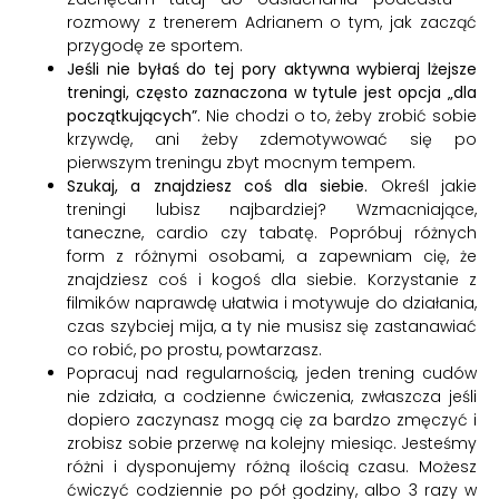
rozmowy z trenerem Adrianem o tym, jak zacząć
przygodę ze sportem.
Jeśli nie byłaś do tej pory aktywna wybieraj lżejsze
treningi, często zaznaczona w tytule jest opcja „dla
początkujących”.
Nie chodzi o to, żeby zrobić sobie
krzywdę, ani żeby zdemotywować się po
pierwszym treningu zbyt mocnym tempem.
Szukaj, a znajdziesz coś dla siebie.
Określ jakie
treningi lubisz najbardziej? Wzmacniające,
taneczne, cardio czy tabatę. Popróbuj różnych
form z różnymi osobami, a zapewniam cię, że
znajdziesz coś i kogoś dla siebie. Korzystanie z
filmików naprawdę ułatwia i motywuje do działania,
czas szybciej mija, a ty nie musisz się zastanawiać
co robić, po prostu, powtarzasz.
Popracuj nad regularnością, jeden trening cudów
nie zdziała, a codzienne ćwiczenia, zwłaszcza jeśli
dopiero zaczynasz mogą cię za bardzo zmęczyć i
zrobisz sobie przerwę na kolejny miesiąc. Jesteśmy
różni i dysponujemy różną ilością czasu. Możesz
ćwiczyć codziennie po pół godziny, albo 3 razy w