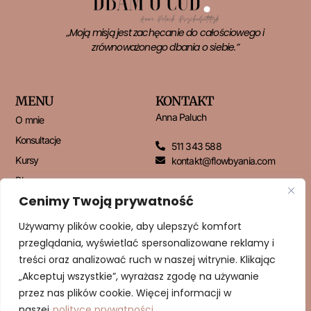
„Moją misją jest zachęcanie do całościowego i
zrównoważonego dbania o siebie.”
MENU
KONTAKT
Anna Paluch
O mnie
Konsultacje
511 343 588
Kursy
kontakt@flowbyania.com
Blog
Cenimy Twoją prywatność
Kontakt
Używamy plików cookie, aby ulepszyć komfort
przeglądania, wyświetlać spersonalizowane reklamy i
NEWSLETTER
treści oraz analizować ruch w naszej witrynie. Klikając
„Akceptuj wszystkie”, wyrażasz zgodę na używanie
przez nas plików cookie. Więcej informacji w
naszej
polityce prywatności.