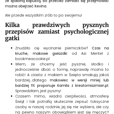
ze spaloną kapustą, bo przecież zamiast się przejmować
można obejrzeć Kevina.
Ale przede wszystkim zrób to po swojemu!
Kilka prawdziwych pysznych
przepisów zamiast psychologicznej
gatki
Znudziło cię wycinanie pierniczków?
Czas na
kruche, makowe gwiazdki
od Asi Mentel z
bookmeacookie.pl
Wiem, że chcemy jeść pysznie, słodko i
jednocześnie dbać o formę, naprawdę można to
robić! A ciasta z makiem w Święta smakują jakoś
bardziej…dlatego
makowiec w wersji mniej lub
bardziej fit proponuje Kamila z kreatorniazmian.pl
.
Sprawdziłam, jest pyszny!
Czasem mimo, wiadra cierpliwości, atmosferę
Świąt i tak potrafią skutecznie zepsuć toksyczne
osoby w naszej rodzinie, jej się nie wybiera, ale czy
na pewno naszym obowiązkiem jest się męczyć?