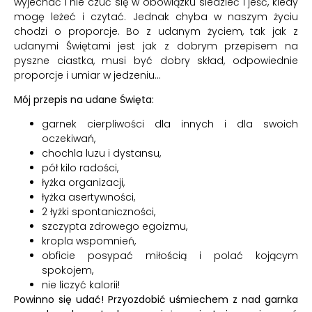
wyjechać i nie czuć się w obowiązku siedzieć i jeść, kiedy
mogę leżeć i czytać. Jednak chyba w naszym życiu
chodzi o proporcje. Bo z udanym życiem, tak jak z
udanymi Świętami jest jak z dobrym przepisem na
pyszne ciastka, musi być dobry skład, odpowiednie
proporcje i umiar w jedzeniu…
Mój przepis na udane Święta:
garnek cierpliwości dla innych i dla swoich
oczekiwań,
chochla luzu i dystansu,
pół kilo radości,
łyżka organizacji,
łyżka asertywności,
2 łyżki spontaniczności,
szczypta zdrowego egoizmu,
kropla wspomnień,
obficie posypać miłością i polać kojącym
spokojem,
nie liczyć kalorii!
Powinno się udać! Przyozdobić uśmiechem z nad garnka