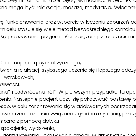
ościowymi formami, które będą wzmacniać wizerunek cia
ocne mogą być: relaksacja, masaże, medytacja, świadom
 funkcjonowania oraz wsparcie w leczeniu zaburzeń o
ym celu stosuje się wiele metod bezpośredniego kontaktu
ność przeżywania przyjemności związanej z odczuciami
iżenia napięcia psychofizycznego,
atwienia relaksacji, szybszego uczenia się i lepszego odc
 i wzrokowych,
żliwości,
iu” i „odwróceniu ról”.
W pierwszym przypadku terap
enia. Następnie pacjent uczy się pokazywać postawę pe
sób, w celu zorientowania się w adekwatnych postrzegan
wnętrzne doznania związane z głodem i sytością, prz
, można z pomocą dotyku.
uspokojenia, wyciszenia,
dentyfikowanie i okazywanie emocji, w artystyczny sp