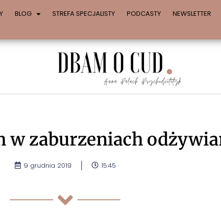
Y
BLOG
STREFA SPECJALISTY
PODCASTY
NEWSLETTER
em w zaburzeniach odżywia
9 grudnia 2019
15:45