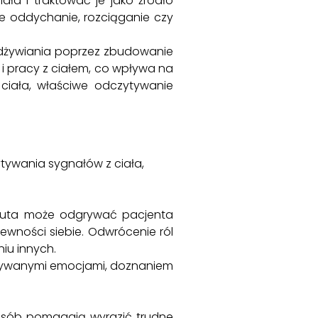
ła i traktować je jako źródło
e oddychanie, rozciąganie czy
dżywiania poprzez zbudowanie
 i pracy z ciałem, co wpływa na
 ciała, właściwe odczytywanie
zytywania sygnałów z ciała,
euta może odgrywać pacjenta
wności siebie. Odwrócenie ról
iu innych.
eżywanymi emocjami, doznaniem
osób pomagają wyrazić trudne