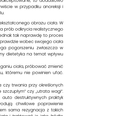
nieakceptowane, to dodatkowo
wiście w przypadku anoreksji i
lu.
iekształconego obrazu ciała. W
a prób odkrycia realistycznego
, jednak tak naprawdę to proces
 prawdzie wobec swojego ciała
ulega pogorszeniu zwłaszcza w
ony dietetyka na temat wpływu
eganiu ciała, próbować zmienić
u, któremu nie powinien ufać.
czy trwania przy określonych
szczupłym” czy „utrata wagi”.
 auto destruktywnych praktyk
owodują chwilowe poprawienie
bem sama rezygnacja z takich