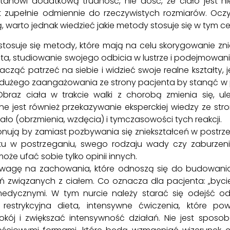
tanowi dodatkową trudność, nie dość, że ciało jest 
st zupełnie odmiennie do rzeczywistych rozmiarów. Oczy
warto jednak wiedzieć jakie metody stosuje się w tym ce
tosuje się metody, które mają na celu skorygowanie zn
ta, studiowanie swojego odbicia w lustrze i podejmowani
acząć patrzeć na siebie i widzieć swoje realne kształty
 dużego zaangażowania ze strony pacjenta by stanąć w
Obraz ciała w trakcie walki z chorobą zmienia się, 
 jest również przekazywanie eksperckiej wiedzy ze str
ło (obrzmienia, wzdęcia) i tymczasowości tych reakcji.
nują by zamiast pozbywania się zniekształceń w postrz
cytu w postrzeganiu, swego rodzaju wady czy zaburzeni
że ufać sobie tylko opinii innych.
wagę na zachowania, które odnoszą się do budowania 
 związanych z ciałem. Co oznacza dla pacjenta: „bycie 
medycznymi. W tym nurcie należy starać się odejść od
restrykcyjna dieta, intensywne ćwiczenia, które p
j i zwiększać intensywność działań. Nie jest sposo