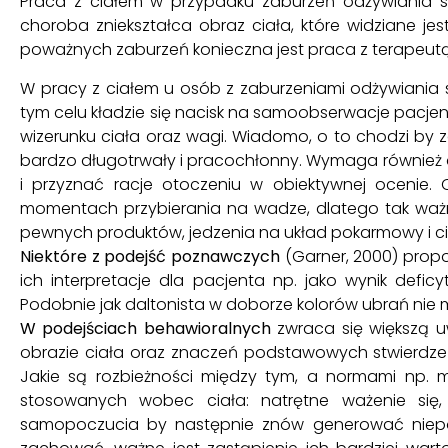
Praca z ciałem w przypadku zaburzeń odżywiania s
choroba zniekształca obraz ciała, które widziane je
poważnych zaburzeń konieczna jest praca z terapeutą, 
W pracy z ciałem u osób z zaburzeniami odżywiania s
tym celu kładzie się nacisk na samoobserwacje pacjen
wizerunku ciała oraz wagi. Wiadomo, o to chodzi by z
bardzo długotrwały i pracochłonny. Wymaga również
i przyznać racje otoczeniu w obiektywnej ocenie. 
momentach przybierania na wadze, dlatego tak ważne
pewnych produktów, jedzenia na układ pokarmowy i cia
Niektóre z podejść poznawczych
(Garner, 2000) propo
ich interpretacje dla pacjenta np. jako wynik defi
Podobnie jak daltonista w doborze kolorów ubrań nie mo
W podejściach behawioralnych
zwraca się większą u
obrazie ciała oraz znaczeń podstawowych stwierdzeń
Jakie są rozbieżności między tym, a normami np. 
stosowanych wobec ciała: natrętne ważenie się, 
samopoczucia by następnie znów generować niepokó