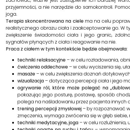
zachować, ważne jest zastąpienie ich bardziej wart
przyjemności, a nie narzędzie do samokontroli. Pom
joga.
Terapia skoncentrowana na ciele
ma na celu poprawę
realistycznego obrazu ciała i zaakceptowanie go. W t
zwiększenie świadomości ciała i jego granic, zdol
sygnałów płynących z ciała i reagowanie na nie.
Praca z ciałem w tym kontekście będzie obejmowała:
techniki relaksacyjne
– w celu rozładowania, obn
ćwiczenia oddechowe
– w celu wyciszenia się, uł
masaże
– w celu zwiększenia doznań dotykowych
wizualizacja
– dotycząca percepcji ciała i jego mo
ogrywanie ról, które może polegać na „dublowan
pokazując jego posturę, postawę, sposób chodz
polega na naśladowaniu przez pacjenta innych o
trening percepcji zmysłowej
– by rozpoznawać we
zmęczenia, wymaga zwrócenia się w głęb siebie
techniki medytacyjne, joga
– w celu rozluźnienia, 
techniki oparte na ruchu i tańcu
– wspomagają i