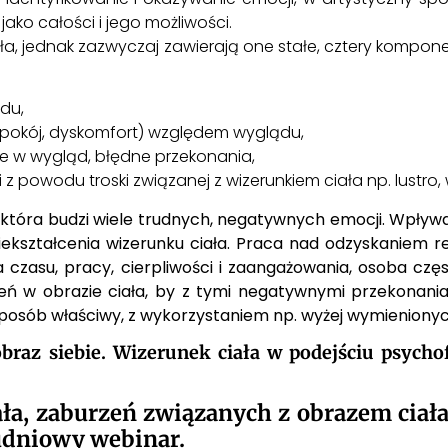
ko całości i jego możliwości.
a, jednak zazwyczaj zawierają one stałe, cztery kompone
du,
epokój, dyskomfort) względem wyglądu,
e w wygląd, błędne przekonania,
z powodu troski związanej z wizerunkiem ciała np. lustro,
a, która budzi wiele trudnych, negatywnych emocji. Wpływa
iekształcenia wizerunku ciała. Praca nad odzyskaniem r
czasu, pracy, cierpliwości i zaangażowania, osoba częs
rzeń w obrazie ciała, by z tymi negatywnymi przekonan
sposób właściwy, z wykorzystaniem np. wyżej wymieniony
 obraz siebie. Wizerunek ciała w podejściu psyc
ała, zaburzeń związanych z obrazem ciała
rudniowy webinar.