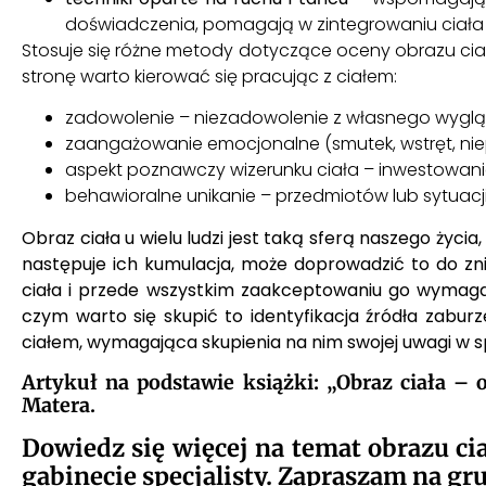
doświadczenia, pomagają w zintegrowaniu ciała ja
Stosuje się różne metody dotyczące oceny obrazu ciał
stronę warto kierować się pracując z ciałem:
zadowolenie – niezadowolenie z własnego wyglą
zaangażowanie emocjonalne (smutek, wstręt, ni
aspekt poznawczy wizerunku ciała – inwestowani
behawioralne unikanie – przedmiotów lub sytuacji 
Obraz ciała u wielu ludzi jest taką sferą naszego życi
następuje ich kumulacja, może doprowadzić to do zn
ciała i przede wszystkim zaakceptowaniu go wymaga 
czym warto się skupić to identyfikacja źródła zabu
ciałem, wymagająca skupienia na nim swojej uwagi w 
Artykuł na podstawie książki: „Obraz ciała –
Matera.
Dowiedz się więcej na temat obrazu ci
gabinecie specjalisty. Zapraszam na g