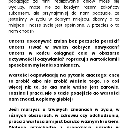
podążając za nimi realizowanie celów może się
wydłuży, może nie za każdym razem zakończy
sukcesem, ale przynajmniej da nam poczucie, że
jesteśmy w życiu w dobrym miejscu, dbamy o to
miejsce i nasze życie jest spełnione. A przecież o to
nam chodzi?
Chcesz dokonywać zmian bez poczucia porażki?
Chcesz trwać w swoich dobrych nawykach?
Chcesz w końcu osiągnąć cele w obszarze
aktywności i odżywiania? Popracuj z wartościami i
sposobem myślenia o zmianach.
Wartości odpowiadają na pytanie dlaczego: chcę
to zrobić albo nie zrobić właśnie tego. To coś
więcej niż to, że dla mnie ważne jest zdrowie,
rodzina i praca. Nie o takie podejście do wartości
nam chodzi. Kopiemy głębiej!
Jeśli marzysz o trwałych zmianach w życiu, w
różnych obszarach, w zdrowiu czy odchudzaniu,
praca z wartościami jest bardzo ważnym krokiem.
Dlatego przychodzę z propozycją udziału w