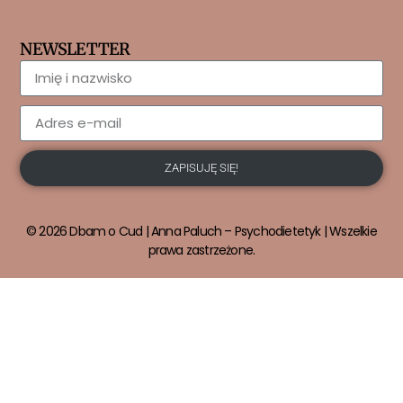
NEWSLETTER
ZAPISUJĘ SIĘ!
© 2026 Dbam o Cud | Anna Paluch – Psychodietetyk | Wszelkie
prawa zastrzeżone.