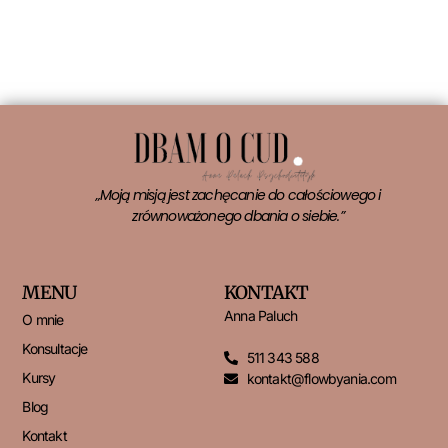
Czytaj więcej »
„Moją misją jest zachęcanie do całościowego i
zrównoważonego dbania o siebie.”
MENU
KONTAKT
Anna Paluch
O mnie
Konsultacje
511 343 588
Kursy
kontakt@flowbyania.com
Blog
Kontakt