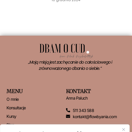
Czytaj więcej »
„Moją misją jest zachęcanie do całościowego i
zrównoważonego dbania o siebie.”
MENU
KONTAKT
Anna Paluch
O mnie
Konsultacje
511 343 588
Kursy
kontakt@flowbyania.com
Blog