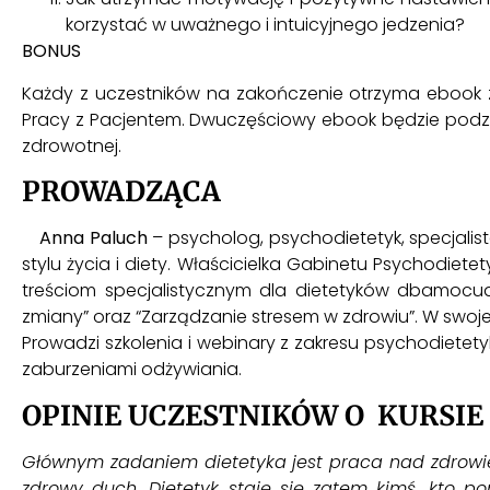
korzystać w uważnego i intuicyjnego jedzenia?
BONUS
Każdy z uczestników na zakończenie otrzyma ebook 
Pracy z Pacjentem. Dwuczęściowy ebook będzie podzi
zdrowotnej.
PROWADZĄCA
Anna Paluch
– psycholog, psychodietetyk, specjalis
stylu życia i diety. Właścicielka
Gabinetu Psychodietet
treściom specjalistycznym dla dietetyków dbamocud.
zmiany” oraz “Zarządzanie stresem w zdrowiu”. W swo
Prowadzi szkolenia i webinary z zakresu psychodietet
zaburzeniami odżywiania.
OPINIE UCZESTNIKÓW O KURSIE
Głównym zadaniem dietetyka jest praca nad zdrowie
zdrowy duch. Dietetyk staję się zatem kimś, kto pom