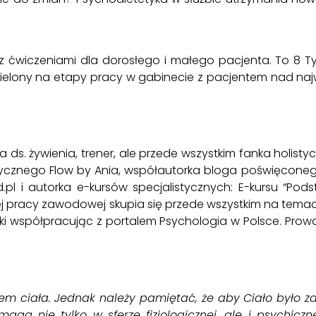
z ćwiczeniami dla dorosłego i małego pacjenta. To 8 
elony na etapy pracy w gabinecie z pacjentem nad naj
ta ds. żywienia, trener, ale przede wszystkim fanka holi
ycznego Flow by Ania
, współautorka bloga poświęconeg
pl i autorka e-kursów specjalistycznych: E-kursu “Pods
jej pracy zawodowej skupia się przede wszystkim na tem
yki współpracując z portalem
Psychologia w Polsce.
Prowa
m ciała. Jednak należy pamiętać, że aby Ciało było z
aga nie tylko w sferze fizjologicznej, ale i psychiczn