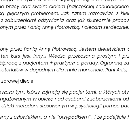
ją do pracy nad swoim ciałem (najczęściej schudnięci
e są głębszym problemem. Jak zatem rozmawiać z k
z zaburzeniami odżywiania oraz jak skutecznie pracow
onym przez Panią Annę Piotrowską. Polecam serdecznie.
y przez Panią Annę Piotrowską. Jestem dietetykiem, cał
e ten kurs jest inny…! Wiedza przekazana prostym i p
łpracą z pacjentem + praktyczne porady. Ogromną zalet
 materiałów w dogodnym dla mnie momencie. Pani Aniu,
 zdrowej diecie!
zcza tym, którzy zajmują się pacjentami, u których ot
zaangażowanym w opiekę nad osobami z zaburzeniami od
ak dzięki metodom stosowanym w psychologii pomoc pa
my z człowiekiem, a nie “przypadkiem” , i ze podejście 