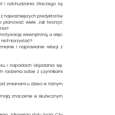
et i odchudzania. Dlaczego są
z najważniejszych predyktorów
to planować wiele. Jak tworzyć
ania?
motywację wewnętrzną, a więc
z nich korzystać?
nie i naprawianie relacji z
su i napadach objadania się.
h radzenia sobie z czynnikami
ad zmianami u dzieci w różnym
e mają znaczenie w skutecznym
go, zdrowego stylu życia. Czy