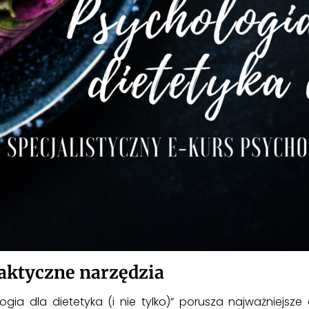
Praktyczne narzędzia
ogia dla dietetyka (i nie tylko)” porusza najważniejs