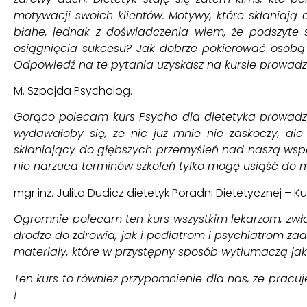
motywacji swoich klientów. Motywy, które skłania
błahe, jednak z doświadczenia wiem, że podszyt
osiągnięcia sukcesu? Jak dobrze pokierować osobą 
Odpowiedź na te pytania uzyskasz na kursie prowadz
M. Szpojda Psycholog.
Gorąco polecam kurs Psycho dla dietetyka prowadzon
wydawałoby się, że nic już mnie nie zaskoczy, al
skłaniający do głębszych przemyśleń nad naszą wspó
nie narzuca terminów szkoleń tylko mogę usiąść do
mgr inż. Julita Dudicz dietetyk Poradni Dietetycznej – Ku
Ogromnie polecam ten kurs wszystkim lekarzom, zwłas
drodze do zdrowia, jak i pediatrom i psychiatrom 
materiały, które w przystępny sposób wytłumaczą j
Ten kurs to również przypomnienie dla nas, ze pracuje
!