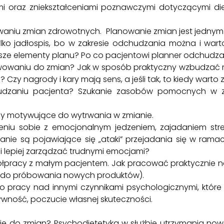
i oraz zniekształceniami poznawczymi dotyczącymi di
niu zmian zdrowotnych. Planowanie zmian jest jednym 
ylko jadłospis, bo w zakresie odchudzania można i war
ejsze elementy planu? Po co pacjentowi planner odchudz
owaniu do zmian? Jak w sposób praktyczny wzbudzać 
 Czy nagrody i kary mają sens, a jeśli tak, to kiedy warto 
dzaniu pacjenta? Szukanie zasobów pomocnych w zmia
soby motywujące do wytrwania w zmianie.
niu sobie z emocjonalnym jedzeniem, zajadaniem stre
nie są pojawiające się „ataki” przejadania się w ramac
i lepiej zarządzać trudnymi emocjami?
pracy z małym pacjentem. Jak pracować praktycznie n
ć do próbowania nowych produktów).
o pracy nad innymi czynnikami psychologicznymi, któr
wność, poczucie własnej skuteczności.
e do zmian? Psychodietetyka w służbie utrzymania nowe