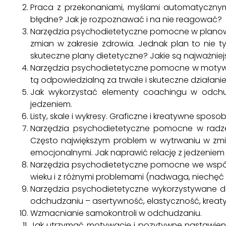
Praca z przekonaniami, myślami automatycznym
błędne? Jak je rozpoznawać i na nie reagować?
Narzędzia psychodietetyczne pomocne w planowa
zmian w zakresie zdrowia. Jednak plan to nie t
skuteczne plany dietetyczne? Jakie są najważni
Narzędzia psychodietetyczne pomocne w motyw
tą odpowiedzialną za trwałe i skuteczne działanie?
Jak wykorzystać elementy coachingu w odchu
jedzeniem.
Listy, skale i wykresy. Graficzne i kreatywne spo
Narzędzia psychodietetyczne pomocne w radze
Często największym problem w wytrwaniu w zmia
emocjonalnymi. Jak naprawić relację z jedzeniem 
Narzędzia psychodietetyczne pomocne we współ
wieku i z różnymi problemami (nadwaga, niechę
Narzędzia psychodietetyczne wykorzystywane d
odchudzaniu – asertywność, elastyczność, kreaty
Wzmacnianie samokontroli w odchudzaniu.
Jak utrzymać motywację i pozytywne nastawieni