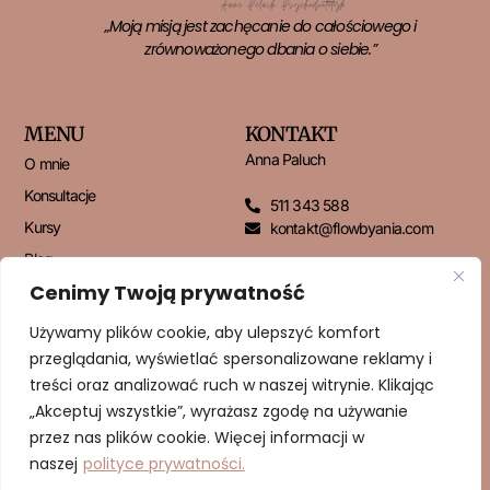
„Moją misją jest zachęcanie do całościowego i
zrównoważonego dbania o siebie.”
MENU
KONTAKT
Anna Paluch
O mnie
Konsultacje
511 343 588
Kursy
kontakt@flowbyania.com
Blog
Cenimy Twoją prywatność
Kontakt
Używamy plików cookie, aby ulepszyć komfort
przeglądania, wyświetlać spersonalizowane reklamy i
NEWSLETTER
treści oraz analizować ruch w naszej witrynie. Klikając
„Akceptuj wszystkie”, wyrażasz zgodę na używanie
przez nas plików cookie. Więcej informacji w
naszej
polityce prywatności.