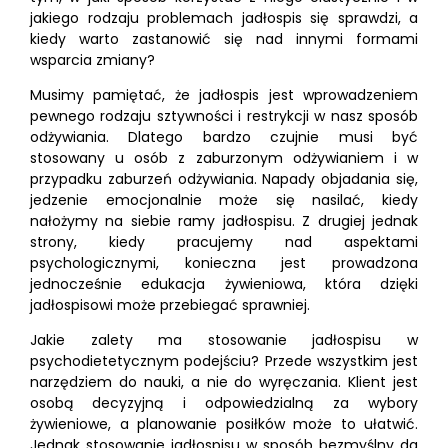
jakiego rodzaju problemach jadłospis się sprawdzi, a
kiedy warto zastanowić się nad innymi formami
wsparcia zmiany?
Musimy pamiętać, że jadłospis jest wprowadzeniem
pewnego rodzaju sztywności i restrykcji w nasz sposób
odżywiania. Dlatego bardzo czujnie musi być
stosowany u osób z zaburzonym odżywianiem i w
przypadku zaburzeń odżywiania. Napady objadania się,
jedzenie emocjonalnie może się nasilać, kiedy
nałożymy na siebie ramy jadłospisu. Z drugiej jednak
strony, kiedy pracujemy nad aspektami
psychologicznymi, konieczna jest prowadzona
jednocześnie edukacja żywieniowa, która dzięki
jadłospisowi może przebiegać sprawniej.
Jakie zalety ma stosowanie jadłospisu w
psychodietetycznym podejściu? Przede wszystkim jest
narzędziem do nauki, a nie do wyręczania. Klient jest
osobą decyzyjną i odpowiedzialną za wybory
żywieniowe, a planowanie posiłków może to ułatwić.
Jednak stosowanie jadłospisu w sposób bezmyślny da